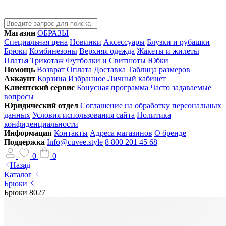
Магазин
ОБРАЗЫ
Специальная цена
Новинки
Аксессуары
Блузки и рубашки
Брюки
Комбинезоны
Верхняя одежда
Жакеты и жилеты
Платья
Трикотаж
Футболки и Свитшоты
Юбки
Помощь
Возврат
Оплата
Доставка
Таблица размеров
Аккаунт
Корзина
Избранное
Личный кабинет
Клиентский сервис
Бонусная программа
Часто задаваемые
вопросы
Юридический отдел
Соглашение на обработку персональных
данных
Условия использования сайта
Политика
конфиденциальности
Информация
Контакты
Адреса магазинов
О бренде
Поддержка
Info@cuvee.style
8 800 201 45 68
0
0
Назад
Каталог
Брюки
Брюки 8027