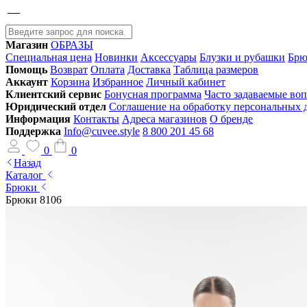
Магазин
ОБРАЗЫ
Специальная цена
Новинки
Аксессуары
Блузки и рубашки
Брю
Помощь
Возврат
Оплата
Доставка
Таблица размеров
Аккаунт
Корзина
Избранное
Личный кабинет
Клиентский сервис
Бонусная программа
Часто задаваемые во
Юридический отдел
Соглашение на обработку персональных
Информация
Контакты
Адреса магазинов
О бренде
Поддержка
Info@cuvee.style
8 800 201 45 68
0
0
Назад
Каталог
Брюки
Брюки 8106