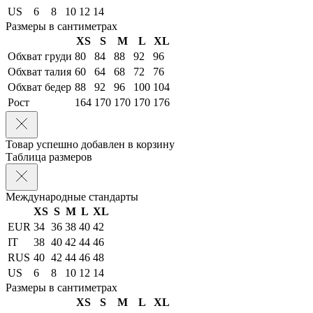
US
6
8
10
12
14
Размеры в сантиметрах
XS
S
M
L
XL
Обхват груди
80
84
88
92
96
Обхват талия
60
64
68
72
76
Обхват бедер
88
92
96
100
104
Рост
164
170
170
170
176
Товар успешно добавлен в корзину
Таблица размеров
Международные стандарты
XS
S
M
L
XL
EUR
34
36
38
40
42
IT
38
40
42
44
46
RUS
40
42
44
46
48
US
6
8
10
12
14
Размеры в сантиметрах
XS
S
M
L
XL