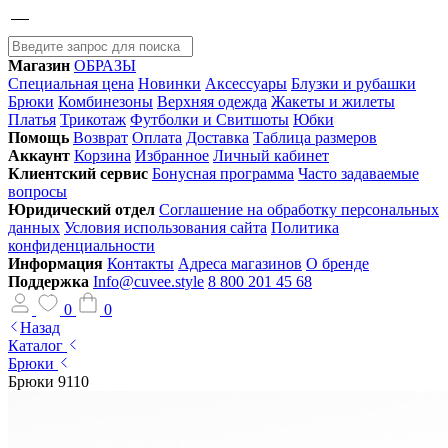
Магазин
ОБРАЗЫ
Специальная цена
Новинки
Аксессуары
Блузки и рубашки
Брюки
Комбинезоны
Верхняя одежда
Жакеты и жилеты
Платья
Трикотаж
Футболки и Свитшоты
Юбки
Помощь
Возврат
Оплата
Доставка
Таблица размеров
Аккаунт
Корзина
Избранное
Личный кабинет
Клиентский сервис
Бонусная программа
Часто задаваемые
вопросы
Юридический отдел
Соглашение на обработку персональных
данных
Условия использования сайта
Политика
конфиденциальности
Информация
Контакты
Адреса магазинов
О бренде
Поддержка
Info@cuvee.style
8 800 201 45 68
0
0
Назад
Каталог
Брюки
Брюки 9110