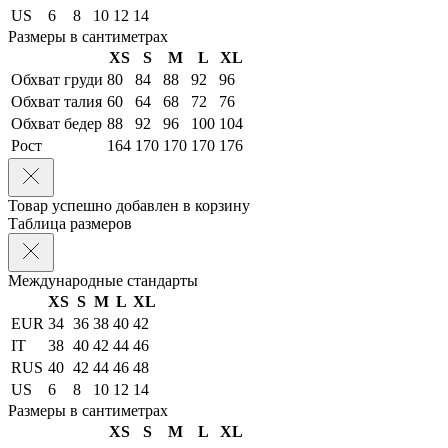
US
6
8
10
12
14
Размеры в сантиметрах
XS
S
M
L
XL
Обхват груди
80
84
88
92
96
Обхват талия
60
64
68
72
76
Обхват бедер
88
92
96
100
104
Рост
164
170
170
170
176
Товар успешно добавлен в корзину
Таблица размеров
Международные стандарты
XS
S
M
L
XL
EUR
34
36
38
40
42
IT
38
40
42
44
46
RUS
40
42
44
46
48
US
6
8
10
12
14
Размеры в сантиметрах
XS
S
M
L
XL