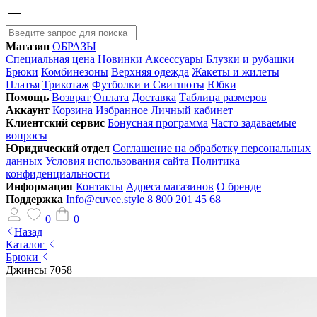
Магазин
ОБРАЗЫ
Специальная цена
Новинки
Аксессуары
Блузки и рубашки
Брюки
Комбинезоны
Верхняя одежда
Жакеты и жилеты
Платья
Трикотаж
Футболки и Свитшоты
Юбки
Помощь
Возврат
Оплата
Доставка
Таблица размеров
Аккаунт
Корзина
Избранное
Личный кабинет
Клиентский сервис
Бонусная программа
Часто задаваемые
вопросы
Юридический отдел
Соглашение на обработку персональных
данных
Условия использования сайта
Политика
конфиденциальности
Информация
Контакты
Адреса магазинов
О бренде
Поддержка
Info@cuvee.style
8 800 201 45 68
0
0
Назад
Каталог
Брюки
Джинсы 7058