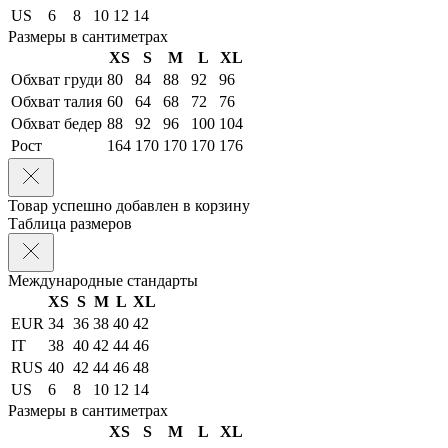
US
6
8
10
12
14
Размеры в сантиметрах
XS
S
M
L
XL
Обхват груди
80
84
88
92
96
Обхват талия
60
64
68
72
76
Обхват бедер
88
92
96
100
104
Рост
164
170
170
170
176
Товар успешно добавлен в корзину
Таблица размеров
Международные стандарты
XS
S
M
L
XL
EUR
34
36
38
40
42
IT
38
40
42
44
46
RUS
40
42
44
46
48
US
6
8
10
12
14
Размеры в сантиметрах
XS
S
M
L
XL