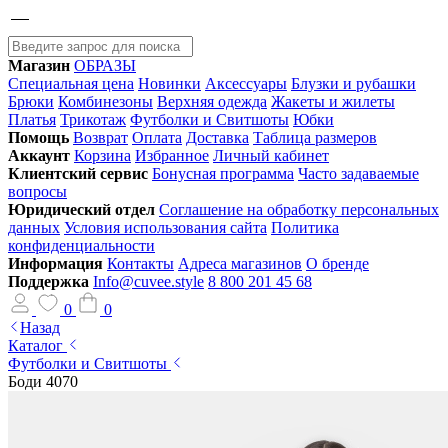
Магазин
ОБРАЗЫ
Специальная цена
Новинки
Аксессуары
Блузки и рубашки
Брюки
Комбинезоны
Верхняя одежда
Жакеты и жилеты
Платья
Трикотаж
Футболки и Свитшоты
Юбки
Помощь
Возврат
Оплата
Доставка
Таблица размеров
Аккаунт
Корзина
Избранное
Личный кабинет
Клиентский сервис
Бонусная программа
Часто задаваемые
вопросы
Юридический отдел
Соглашение на обработку персональных
данных
Условия использования сайта
Политика
конфиденциальности
Информация
Контакты
Адреса магазинов
О бренде
Поддержка
Info@cuvee.style
8 800 201 45 68
0
0
Назад
Каталог
Футболки и Свитшоты
Боди 4070