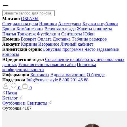
Магазин
ОБРАЗЫ
Специальная цена
Новинки
Аксессуары
Блузки и рубашки
Брюки
Комбинезоны
Верхняя одежда
Жакеты и жилеты
Платья
Трикотаж
Футболки и Свитшоты
Юбки
Помощь
Возврат
Оплата
Доставка
Таблица размеров
Аккаунт
Корзина
Избранное
Личный кабинет
Клиентский сервис
Бонусная программа
Часто задаваемые
вопросы
Юридический отдел
Соглашение на обработку персональных
данных
Условия использования сайта
Политика
конфиденциальности
Информация
Контакты
Адреса магазинов
О бренде
Поддержка
Info@cuvee.style
8 800 201 45 68
0
0
Назад
Каталог
Футболки и Свитшоты
Футболка 4107