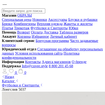
Магазин
ОБРАЗЫ
Специальная цена
Новинки
Аксессуары
Блузки и рубашки
Брюки
Комбинезоны
Верхняя одежда
Жакеты и жилеты
Платья
Трикотаж
Футболки и Свитшоты
Юбки
Помощь
Возврат
Оплата
Доставка
Таблица размеров
Аккаунт
Корзина
Избранное
Личный кабинет
Клиентский сервис
Бонусная программа
Часто задаваемые
вопросы
Юридический отдел
Соглашение на обработку персональных
данных
Условия использования сайта
Политика
конфиденциальности
Информация
Контакты
Адреса магазинов
О бренде
Поддержка
Info@cuvee.style
8 800 201 45 68
0
0
Назад
Каталог
Футболки и Свитшоты
Лонгслив 5037