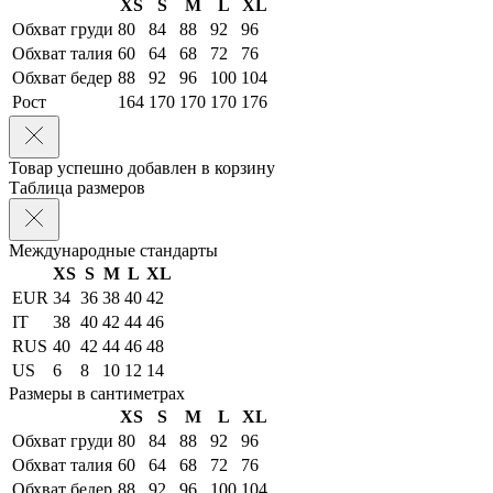
XS
S
M
L
XL
Обхват груди
80
84
88
92
96
Обхват талия
60
64
68
72
76
Обхват бедер
88
92
96
100
104
Рост
164
170
170
170
176
Товар успешно добавлен в корзину
Таблица размеров
Международные стандарты
XS
S
M
L
XL
EUR
34
36
38
40
42
IT
38
40
42
44
46
RUS
40
42
44
46
48
US
6
8
10
12
14
Размеры в сантиметрах
XS
S
M
L
XL
Обхват груди
80
84
88
92
96
Обхват талия
60
64
68
72
76
Обхват бедер
88
92
96
100
104