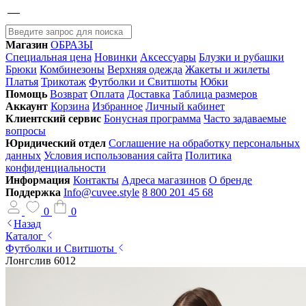
Магазин
ОБРАЗЫ
Специальная цена
Новинки
Аксессуары
Блузки и рубашки
Брюки
Комбинезоны
Верхняя одежда
Жакеты и жилеты
Платья
Трикотаж
Футболки и Свитшоты
Юбки
Помощь
Возврат
Оплата
Доставка
Таблица размеров
Аккаунт
Корзина
Избранное
Личный кабинет
Клиентский сервис
Бонусная программа
Часто задаваемые
вопросы
Юридический отдел
Соглашение на обработку персональных
данных
Условия использования сайта
Политика
конфиденциальности
Информация
Контакты
Адреса магазинов
О бренде
Поддержка
Info@cuvee.style
8 800 201 45 68
0
0
Назад
Каталог
Футболки и Свитшоты
Лонгслив 6012