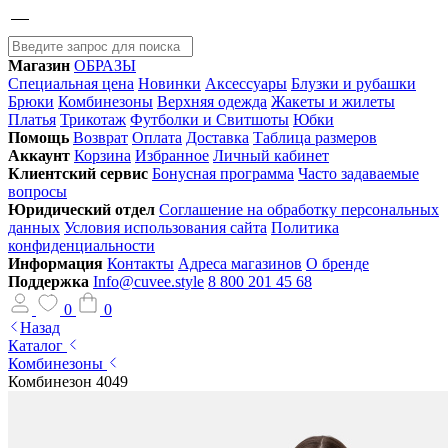
Магазин
ОБРАЗЫ
Специальная цена
Новинки
Аксессуары
Блузки и рубашки
Брюки
Комбинезоны
Верхняя одежда
Жакеты и жилеты
Платья
Трикотаж
Футболки и Свитшоты
Юбки
Помощь
Возврат
Оплата
Доставка
Таблица размеров
Аккаунт
Корзина
Избранное
Личный кабинет
Клиентский сервис
Бонусная программа
Часто задаваемые
вопросы
Юридический отдел
Соглашение на обработку персональных
данных
Условия использования сайта
Политика
конфиденциальности
Информация
Контакты
Адреса магазинов
О бренде
Поддержка
Info@cuvee.style
8 800 201 45 68
0
0
Назад
Каталог
Комбинезоны
Комбинезон 4049