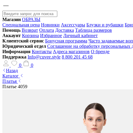
Магазин
ОБРАЗЫ
Специальная цена
Новинки
Аксессуары
Блузки и рубашки
Брю
Помощь
Возврат
Оплата
Доставка
Таблица размеров
Аккаунт
Корзина
Избранное
Личный кабинет
Клиентский сервис
Бонусная программа
Часто задаваемые во
Юридический отдел
Соглашение на обработку персональных
Информация
Контакты
Адреса магазинов
О бренде
Поддержка
Info@cuvee.style
8 800 201 45 68
0
0
Назад
Каталог
Платья
Платье 4059