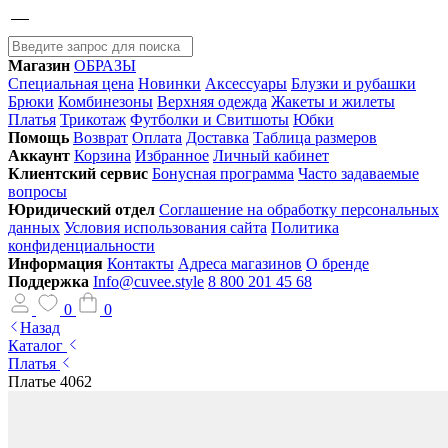
Магазин
ОБРАЗЫ
Специальная цена
Новинки
Аксессуары
Блузки и рубашки
Брюки
Комбинезоны
Верхняя одежда
Жакеты и жилеты
Платья
Трикотаж
Футболки и Свитшоты
Юбки
Помощь
Возврат
Оплата
Доставка
Таблица размеров
Аккаунт
Корзина
Избранное
Личный кабинет
Клиентский сервис
Бонусная программа
Часто задаваемые
вопросы
Юридический отдел
Соглашение на обработку персональных
данных
Условия использования сайта
Политика
конфиденциальности
Информация
Контакты
Адреса магазинов
О бренде
Поддержка
Info@cuvee.style
8 800 201 45 68
0
0
Назад
Каталог
Платья
Платье 4062