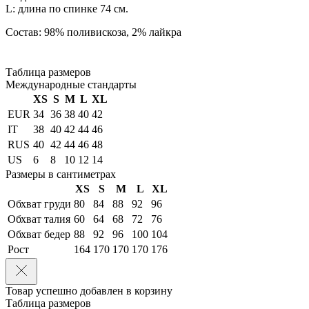
L: длина по спинке 74 см.
Состав: 98% поливискоза, 2% лайкра
Таблица размеров
Международные стандарты
XS
S
M
L
XL
EUR
34
36
38
40
42
IT
38
40
42
44
46
RUS
40
42
44
46
48
US
6
8
10
12
14
Размеры в сантиметрах
XS
S
M
L
XL
Обхват груди
80
84
88
92
96
Обхват талия
60
64
68
72
76
Обхват бедер
88
92
96
100
104
Рост
164
170
170
170
176
Товар успешно добавлен в корзину
Таблица размеров