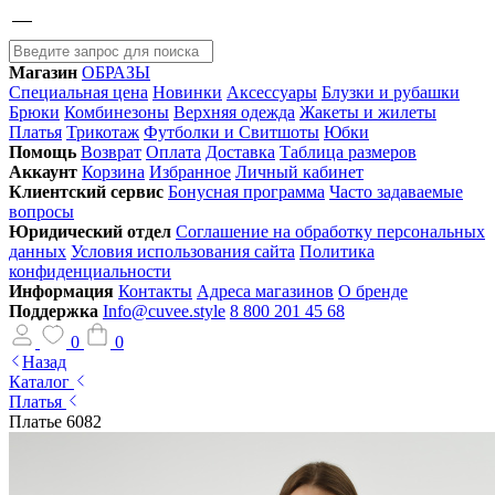
Магазин
ОБРАЗЫ
Специальная цена
Новинки
Аксессуары
Блузки и рубашки
Брюки
Комбинезоны
Верхняя одежда
Жакеты и жилеты
Платья
Трикотаж
Футболки и Свитшоты
Юбки
Помощь
Возврат
Оплата
Доставка
Таблица размеров
Аккаунт
Корзина
Избранное
Личный кабинет
Клиентский сервис
Бонусная программа
Часто задаваемые
вопросы
Юридический отдел
Соглашение на обработку персональных
данных
Условия использования сайта
Политика
конфиденциальности
Информация
Контакты
Адреса магазинов
О бренде
Поддержка
Info@cuvee.style
8 800 201 45 68
0
0
Назад
Каталог
Платья
Платье 6082