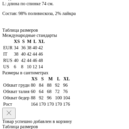
L: длина по спинке 74 см.
Состав: 98% поливискоза, 2% лайкра
Таблица размеров
Международные стандарты
XS
S
M
L
XL
EUR
34
36
38
40
42
IT
38
40
42
44
46
RUS
40
42
44
46
48
US
6
8
10
12
14
Размеры в сантиметрах
XS
S
M
L
XL
Обхват груди
80
84
88
92
96
Обхват талия
60
64
68
72
76
Обхват бедер
88
92
96
100
104
Рост
164
170
170
170
176
Товар успешно добавлен в корзину
Таблица размеров