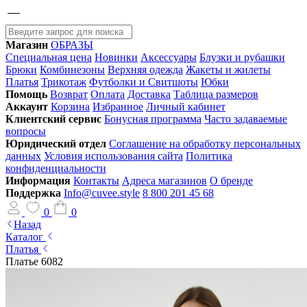
Магазин
ОБРАЗЫ
Специальная цена
Новинки
Аксессуары
Блузки и рубашки
Брюки
Комбинезоны
Верхняя одежда
Жакеты и жилеты
Платья
Трикотаж
Футболки и Свитшоты
Юбки
Помощь
Возврат
Оплата
Доставка
Таблица размеров
Аккаунт
Корзина
Избранное
Личный кабинет
Клиентский сервис
Бонусная программа
Часто задаваемые
вопросы
Юридический отдел
Соглашение на обработку персональных
данных
Условия использования сайта
Политика
конфиденциальности
Информация
Контакты
Адреса магазинов
О бренде
Поддержка
Info@cuvee.style
8 800 201 45 68
0
0
Назад
Каталог
Платья
Платье 6082