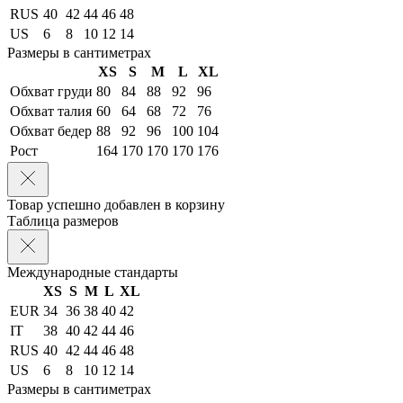
RUS
40
42
44
46
48
US
6
8
10
12
14
Размеры в сантиметрах
XS
S
M
L
XL
Обхват груди
80
84
88
92
96
Обхват талия
60
64
68
72
76
Обхват бедер
88
92
96
100
104
Рост
164
170
170
170
176
Товар успешно добавлен в корзину
Таблица размеров
Международные стандарты
XS
S
M
L
XL
EUR
34
36
38
40
42
IT
38
40
42
44
46
RUS
40
42
44
46
48
US
6
8
10
12
14
Размеры в сантиметрах