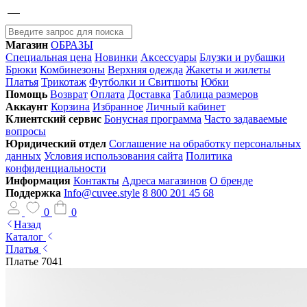
Магазин
ОБРАЗЫ
Специальная цена
Новинки
Аксессуары
Блузки и рубашки
Брюки
Комбинезоны
Верхняя одежда
Жакеты и жилеты
Платья
Трикотаж
Футболки и Свитшоты
Юбки
Помощь
Возврат
Оплата
Доставка
Таблица размеров
Аккаунт
Корзина
Избранное
Личный кабинет
Клиентский сервис
Бонусная программа
Часто задаваемые
вопросы
Юридический отдел
Соглашение на обработку персональных
данных
Условия использования сайта
Политика
конфиденциальности
Информация
Контакты
Адреса магазинов
О бренде
Поддержка
Info@cuvee.style
8 800 201 45 68
0
0
Назад
Каталог
Платья
Платье 7041