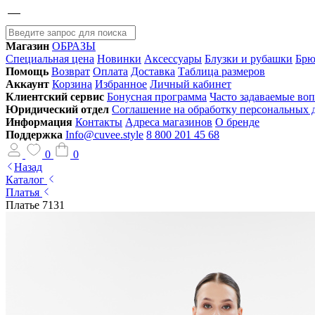
Магазин
ОБРАЗЫ
Специальная цена
Новинки
Аксессуары
Блузки и рубашки
Брю
Помощь
Возврат
Оплата
Доставка
Таблица размеров
Аккаунт
Корзина
Избранное
Личный кабинет
Клиентский сервис
Бонусная программа
Часто задаваемые во
Юридический отдел
Соглашение на обработку персональных
Информация
Контакты
Адреса магазинов
О бренде
Поддержка
Info@cuvee.style
8 800 201 45 68
0
0
Назад
Каталог
Платья
Платье 7131