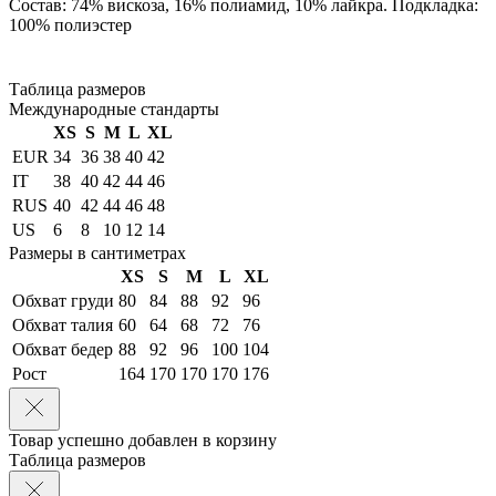
Состав: 74% вискоза, 16% полиамид, 10% лайкра. Подкладка:
100% полиэстер
Таблица размеров
Международные стандарты
XS
S
M
L
XL
EUR
34
36
38
40
42
IT
38
40
42
44
46
RUS
40
42
44
46
48
US
6
8
10
12
14
Размеры в сантиметрах
XS
S
M
L
XL
Обхват груди
80
84
88
92
96
Обхват талия
60
64
68
72
76
Обхват бедер
88
92
96
100
104
Рост
164
170
170
170
176
Товар успешно добавлен в корзину
Таблица размеров