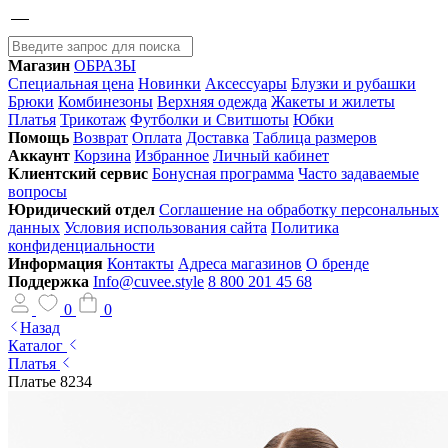
Магазин
ОБРАЗЫ
Специальная цена
Новинки
Аксессуары
Блузки и рубашки
Брюки
Комбинезоны
Верхняя одежда
Жакеты и жилеты
Платья
Трикотаж
Футболки и Свитшоты
Юбки
Помощь
Возврат
Оплата
Доставка
Таблица размеров
Аккаунт
Корзина
Избранное
Личный кабинет
Клиентский сервис
Бонусная программа
Часто задаваемые
вопросы
Юридический отдел
Соглашение на обработку персональных
данных
Условия использования сайта
Политика
конфиденциальности
Информация
Контакты
Адреса магазинов
О бренде
Поддержка
Info@cuvee.style
8 800 201 45 68
0
0
Назад
Каталог
Платья
Платье 8234