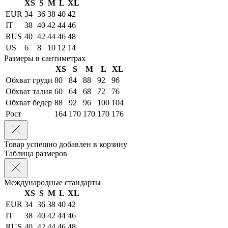
XS
S
M
L
XL
EUR
34
36
38
40
42
IT
38
40
42
44
46
RUS
40
42
44
46
48
US
6
8
10
12
14
Размеры в сантиметрах
XS
S
M
L
XL
Обхват груди
80
84
88
92
96
Обхват талия
60
64
68
72
76
Обхват бедер
88
92
96
100
104
Рост
164
170
170
170
176
Товар успешно добавлен в корзину
Таблица размеров
Международные стандарты
XS
S
M
L
XL
EUR
34
36
38
40
42
IT
38
40
42
44
46
RUS
40
42
44
46
48