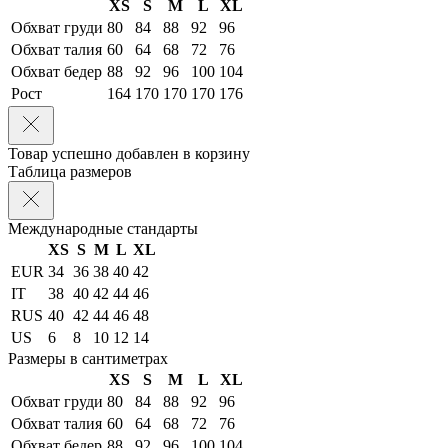
XS
S
M
L
XL
Обхват груди
80
84
88
92
96
Обхват талия
60
64
68
72
76
Обхват бедер
88
92
96
100
104
Рост
164
170
170
170
176
Товар успешно добавлен в корзину
Таблица размеров
Международные стандарты
XS
S
M
L
XL
EUR
34
36
38
40
42
IT
38
40
42
44
46
RUS
40
42
44
46
48
US
6
8
10
12
14
Размеры в сантиметрах
XS
S
M
L
XL
Обхват груди
80
84
88
92
96
Обхват талия
60
64
68
72
76
Обхват бедер
88
92
96
100
104