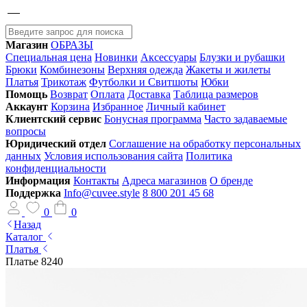
Магазин
ОБРАЗЫ
Специальная цена
Новинки
Аксессуары
Блузки и рубашки
Брюки
Комбинезоны
Верхняя одежда
Жакеты и жилеты
Платья
Трикотаж
Футболки и Свитшоты
Юбки
Помощь
Возврат
Оплата
Доставка
Таблица размеров
Аккаунт
Корзина
Избранное
Личный кабинет
Клиентский сервис
Бонусная программа
Часто задаваемые
вопросы
Юридический отдел
Соглашение на обработку персональных
данных
Условия использования сайта
Политика
конфиденциальности
Информация
Контакты
Адреса магазинов
О бренде
Поддержка
Info@cuvee.style
8 800 201 45 68
0
0
Назад
Каталог
Платья
Платье 8240