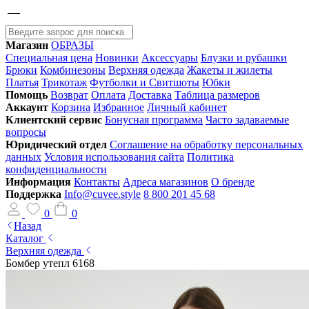
Магазин
ОБРАЗЫ
Специальная цена
Новинки
Аксессуары
Блузки и рубашки
Брюки
Комбинезоны
Верхняя одежда
Жакеты и жилеты
Платья
Трикотаж
Футболки и Свитшоты
Юбки
Помощь
Возврат
Оплата
Доставка
Таблица размеров
Аккаунт
Корзина
Избранное
Личный кабинет
Клиентский сервис
Бонусная программа
Часто задаваемые
вопросы
Юридический отдел
Соглашение на обработку персональных
данных
Условия использования сайта
Политика
конфиденциальности
Информация
Контакты
Адреса магазинов
О бренде
Поддержка
Info@cuvee.style
8 800 201 45 68
0
0
Назад
Каталог
Верхняя одежда
Бомбер утепл 6168