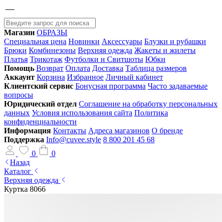
Магазин
ОБРАЗЫ
Специальная цена
Новинки
Аксессуары
Блузки и рубашки
Брюки
Комбинезоны
Верхняя одежда
Жакеты и жилеты
Платья
Трикотаж
Футболки и Свитшоты
Юбки
Помощь
Возврат
Оплата
Доставка
Таблица размеров
Аккаунт
Корзина
Избранное
Личный кабинет
Клиентский сервис
Бонусная программа
Часто задаваемые
вопросы
Юридический отдел
Соглашение на обработку персональных
данных
Условия использования сайта
Политика
конфиденциальности
Информация
Контакты
Адреса магазинов
О бренде
Поддержка
Info@cuvee.style
8 800 201 45 68
0
0
Назад
Каталог
Верхняя одежда
Куртка 8066