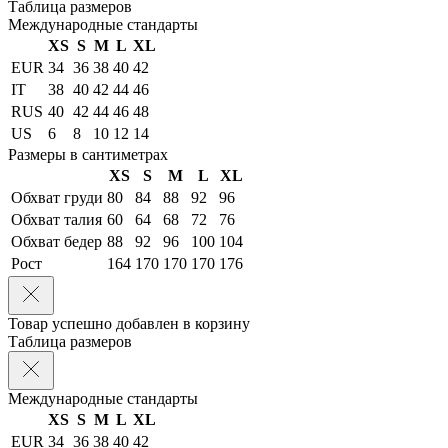
Таблица размеров
Международные стандарты
XS
S
M
L
XL
EUR
34
36
38
40
42
IT
38
40
42
44
46
RUS
40
42
44
46
48
US
6
8
10
12
14
Размеры в сантиметрах
XS
S
M
L
XL
Обхват груди
80
84
88
92
96
Обхват талия
60
64
68
72
76
Обхват бедер
88
92
96
100
104
Рост
164
170
170
170
176
Товар успешно добавлен в корзину
Таблица размеров
Международные стандарты
XS
S
M
L
XL
EUR
34
36
38
40
42