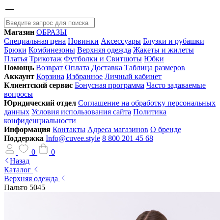
Магазин
ОБРАЗЫ
Специальная цена
Новинки
Аксессуары
Блузки и рубашки
Брюки
Комбинезоны
Верхняя одежда
Жакеты и жилеты
Платья
Трикотаж
Футболки и Свитшоты
Юбки
Помощь
Возврат
Оплата
Доставка
Таблица размеров
Аккаунт
Корзина
Избранное
Личный кабинет
Клиентский сервис
Бонусная программа
Часто задаваемые
вопросы
Юридический отдел
Соглашение на обработку персональных
данных
Условия использования сайта
Политика
конфиденциальности
Информация
Контакты
Адреса магазинов
О бренде
Поддержка
Info@cuvee.style
8 800 201 45 68
0
0
Назад
Каталог
Верхняя одежда
Пальто 5045