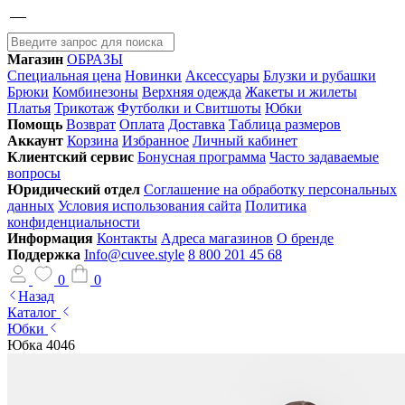
Магазин
ОБРАЗЫ
Специальная цена
Новинки
Аксессуары
Блузки и рубашки
Брюки
Комбинезоны
Верхняя одежда
Жакеты и жилеты
Платья
Трикотаж
Футболки и Свитшоты
Юбки
Помощь
Возврат
Оплата
Доставка
Таблица размеров
Аккаунт
Корзина
Избранное
Личный кабинет
Клиентский сервис
Бонусная программа
Часто задаваемые
вопросы
Юридический отдел
Соглашение на обработку персональных
данных
Условия использования сайта
Политика
конфиденциальности
Информация
Контакты
Адреса магазинов
О бренде
Поддержка
Info@cuvee.style
8 800 201 45 68
0
0
Назад
Каталог
Юбки
Юбка 4046