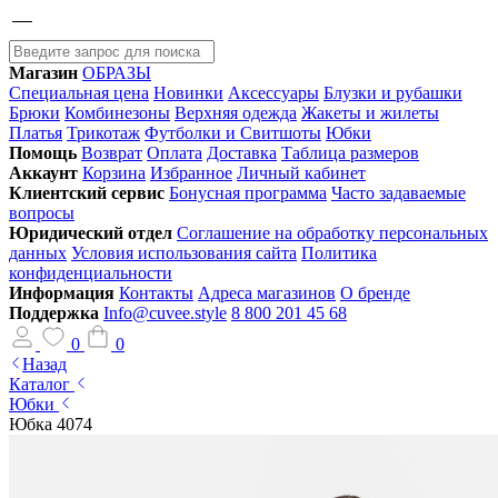
Магазин
ОБРАЗЫ
Специальная цена
Новинки
Аксессуары
Блузки и рубашки
Брюки
Комбинезоны
Верхняя одежда
Жакеты и жилеты
Платья
Трикотаж
Футболки и Свитшоты
Юбки
Помощь
Возврат
Оплата
Доставка
Таблица размеров
Аккаунт
Корзина
Избранное
Личный кабинет
Клиентский сервис
Бонусная программа
Часто задаваемые
вопросы
Юридический отдел
Соглашение на обработку персональных
данных
Условия использования сайта
Политика
конфиденциальности
Информация
Контакты
Адреса магазинов
О бренде
Поддержка
Info@cuvee.style
8 800 201 45 68
0
0
Назад
Каталог
Юбки
Юбка 4074