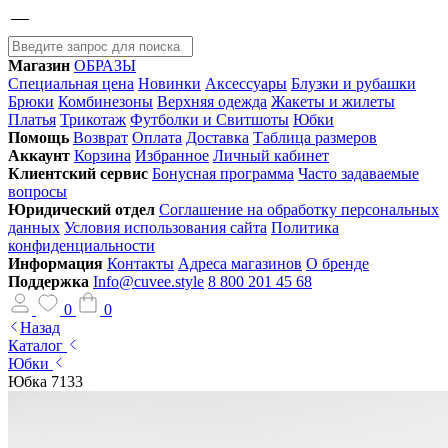
Магазин
ОБРАЗЫ
Специальная цена
Новинки
Аксессуары
Блузки и рубашки
Брюки
Комбинезоны
Верхняя одежда
Жакеты и жилеты
Платья
Трикотаж
Футболки и Свитшоты
Юбки
Помощь
Возврат
Оплата
Доставка
Таблица размеров
Аккаунт
Корзина
Избранное
Личный кабинет
Клиентский сервис
Бонусная программа
Часто задаваемые
вопросы
Юридический отдел
Соглашение на обработку персональных
данных
Условия использования сайта
Политика
конфиденциальности
Информация
Контакты
Адреса магазинов
О бренде
Поддержка
Info@cuvee.style
8 800 201 45 68
0
0
Назад
Каталог
Юбки
Юбка 7133