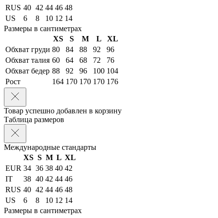
RUS
40
42
44
46
48
US
6
8
10
12
14
Размеры в сантиметрах
XS
S
M
L
XL
Обхват груди
80
84
88
92
96
Обхват талия
60
64
68
72
76
Обхват бедер
88
92
96
100
104
Рост
164
170
170
170
176
Товар успешно добавлен в корзину
Таблица размеров
Международные стандарты
XS
S
M
L
XL
EUR
34
36
38
40
42
IT
38
40
42
44
46
RUS
40
42
44
46
48
US
6
8
10
12
14
Размеры в сантиметрах