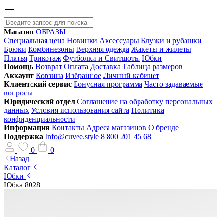
Магазин
ОБРАЗЫ
Специальная цена
Новинки
Аксессуары
Блузки и рубашки
Брюки
Комбинезоны
Верхняя одежда
Жакеты и жилеты
Платья
Трикотаж
Футболки и Свитшоты
Юбки
Помощь
Возврат
Оплата
Доставка
Таблица размеров
Аккаунт
Корзина
Избранное
Личный кабинет
Клиентский сервис
Бонусная программа
Часто задаваемые
вопросы
Юридический отдел
Соглашение на обработку персональных
данных
Условия использования сайта
Политика
конфиденциальности
Информация
Контакты
Адреса магазинов
О бренде
Поддержка
Info@cuvee.style
8 800 201 45 68
0
0
Назад
Каталог
Юбки
Юбка 8028