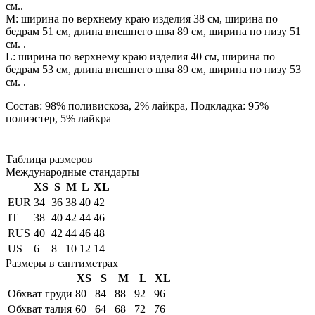
см..
М: ширина по верхнему краю изделия 38 см, ширина по
бедрам 51 см, длина внешнего шва 89 см, ширина по низу 51
см. .
L: ширина по верхнему краю изделия 40 см, ширина по
бедрам 53 см, длина внешнего шва 89 см, ширина по низу 53
см. .
Состав: 98% поливискоза, 2% лайкра, Подкладка: 95%
полиэстер, 5% лайкра
Таблица размеров
Международные стандарты
XS
S
M
L
XL
EUR
34
36
38
40
42
IT
38
40
42
44
46
RUS
40
42
44
46
48
US
6
8
10
12
14
Размеры в сантиметрах
XS
S
M
L
XL
Обхват груди
80
84
88
92
96
Обхват талия
60
64
68
72
76