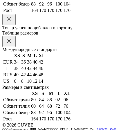
Обхват бедер
88
92
96
100
104
Рост
164
170
170
170
176
Товар успешно добавлен в корзину
Таблица размеров
Международные стандарты
XS
S
M
L
XL
EUR
34
36
38
40
42
IT
38
40
42
44
46
RUS
40
42
44
46
48
US
6
8
10
12
14
Размеры в сантиметрах
XS
S
M
L
XL
Обхват груди
80
84
88
92
96
Обхват талия
60
64
68
72
76
Обхват бедер
88
92
96
100
104
Рост
164
170
170
170
176
© 2026 CUVEE
ООО «Биззарро рус», ИНН: 5404447636ООО, ОГРН: 1115476128570. Тел.:
8 800 201 45 68