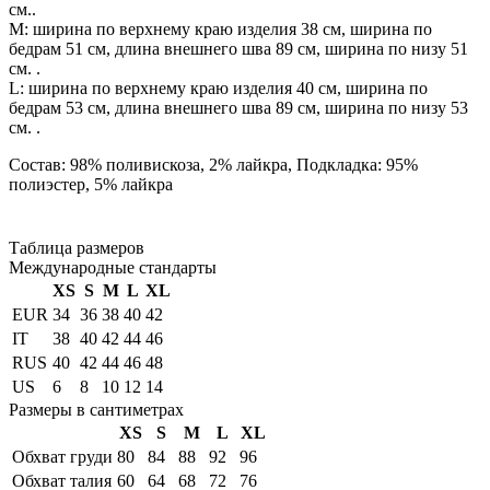
см..
М: ширина по верхнему краю изделия 38 см, ширина по
бедрам 51 см, длина внешнего шва 89 см, ширина по низу 51
см. .
L: ширина по верхнему краю изделия 40 см, ширина по
бедрам 53 см, длина внешнего шва 89 см, ширина по низу 53
см. .
Состав: 98% поливискоза, 2% лайкра, Подкладка: 95%
полиэстер, 5% лайкра
Таблица размеров
Международные стандарты
XS
S
M
L
XL
EUR
34
36
38
40
42
IT
38
40
42
44
46
RUS
40
42
44
46
48
US
6
8
10
12
14
Размеры в сантиметрах
XS
S
M
L
XL
Обхват груди
80
84
88
92
96
Обхват талия
60
64
68
72
76