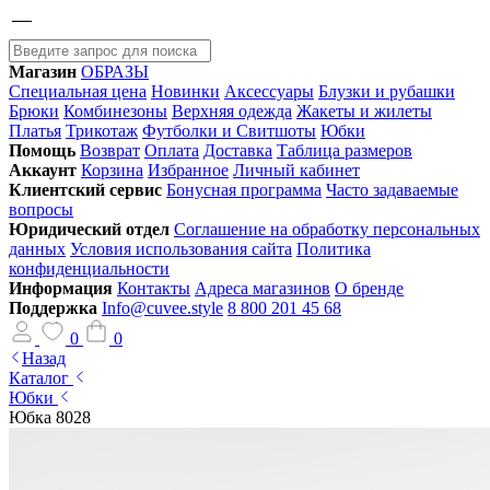
Магазин
ОБРАЗЫ
Специальная цена
Новинки
Аксессуары
Блузки и рубашки
Брюки
Комбинезоны
Верхняя одежда
Жакеты и жилеты
Платья
Трикотаж
Футболки и Свитшоты
Юбки
Помощь
Возврат
Оплата
Доставка
Таблица размеров
Аккаунт
Корзина
Избранное
Личный кабинет
Клиентский сервис
Бонусная программа
Часто задаваемые
вопросы
Юридический отдел
Соглашение на обработку персональных
данных
Условия использования сайта
Политика
конфиденциальности
Информация
Контакты
Адреса магазинов
О бренде
Поддержка
Info@cuvee.style
8 800 201 45 68
0
0
Назад
Каталог
Юбки
Юбка 8028