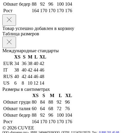
Обхват бедер
88
92
96
100
104
Рост
164
170
170
170
176
Товар успешно добавлен в корзину
Таблица размеров
Международные стандарты
XS
S
M
L
XL
EUR
34
36
38
40
42
IT
38
40
42
44
46
RUS
40
42
44
46
48
US
6
8
10
12
14
Размеры в сантиметрах
XS
S
M
L
XL
Обхват груди
80
84
88
92
96
Обхват талия
60
64
68
72
76
Обхват бедер
88
92
96
100
104
Рост
164
170
170
170
176
© 2026 CUVEE
ООО «Биззарро рус», ИНН: 5404447636ООО, ОГРН: 1115476128570. Тел.:
8 800 201 45 68