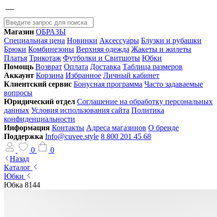
Магазин
ОБРАЗЫ
Специальная цена
Новинки
Аксессуары
Блузки и рубашки
Брюки
Комбинезоны
Верхняя одежда
Жакеты и жилеты
Платья
Трикотаж
Футболки и Свитшоты
Юбки
Помощь
Возврат
Оплата
Доставка
Таблица размеров
Аккаунт
Корзина
Избранное
Личный кабинет
Клиентский сервис
Бонусная программа
Часто задаваемые
вопросы
Юридический отдел
Соглашение на обработку персональных
данных
Условия использования сайта
Политика
конфиденциальности
Информация
Контакты
Адреса магазинов
О бренде
Поддержка
Info@cuvee.style
8 800 201 45 68
0
0
Назад
Каталог
Юбки
Юбка 8144