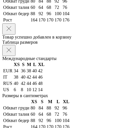
Обхват груди
80
84
88
92
96
Обхват талия
60
64
68
72
76
Обхват бедер
88
92
96
100
104
Рост
164
170
170
170
176
Товар успешно добавлен в корзину
Таблица размеров
Международные стандарты
XS
S
M
L
XL
EUR
34
36
38
40
42
IT
38
40
42
44
46
RUS
40
42
44
46
48
US
6
8
10
12
14
Размеры в сантиметрах
XS
S
M
L
XL
Обхват груди
80
84
88
92
96
Обхват талия
60
64
68
72
76
Обхват бедер
88
92
96
100
104
Рост
164
170
170
170
176