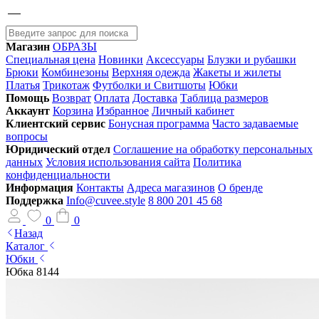
Магазин
ОБРАЗЫ
Специальная цена
Новинки
Аксессуары
Блузки и рубашки
Брюки
Комбинезоны
Верхняя одежда
Жакеты и жилеты
Платья
Трикотаж
Футболки и Свитшоты
Юбки
Помощь
Возврат
Оплата
Доставка
Таблица размеров
Аккаунт
Корзина
Избранное
Личный кабинет
Клиентский сервис
Бонусная программа
Часто задаваемые
вопросы
Юридический отдел
Соглашение на обработку персональных
данных
Условия использования сайта
Политика
конфиденциальности
Информация
Контакты
Адреса магазинов
О бренде
Поддержка
Info@cuvee.style
8 800 201 45 68
0
0
Назад
Каталог
Юбки
Юбка 8144