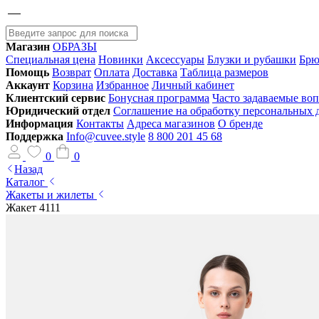
Магазин
ОБРАЗЫ
Специальная цена
Новинки
Аксессуары
Блузки и рубашки
Брю
Помощь
Возврат
Оплата
Доставка
Таблица размеров
Аккаунт
Корзина
Избранное
Личный кабинет
Клиентский сервис
Бонусная программа
Часто задаваемые во
Юридический отдел
Соглашение на обработку персональных
Информация
Контакты
Адреса магазинов
О бренде
Поддержка
Info@cuvee.style
8 800 201 45 68
0
0
Назад
Каталог
Жакеты и жилеты
Жакет 4111