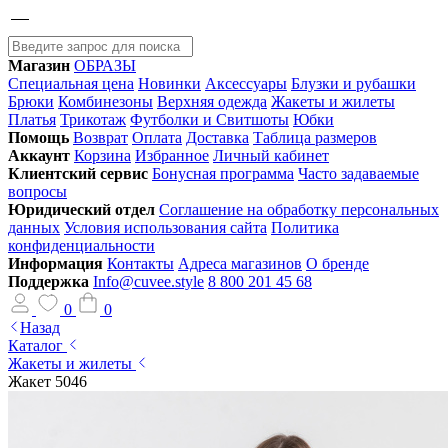
Магазин
ОБРАЗЫ
Специальная цена
Новинки
Аксессуары
Блузки и рубашки
Брюки
Комбинезоны
Верхняя одежда
Жакеты и жилеты
Платья
Трикотаж
Футболки и Свитшоты
Юбки
Помощь
Возврат
Оплата
Доставка
Таблица размеров
Аккаунт
Корзина
Избранное
Личный кабинет
Клиентский сервис
Бонусная программа
Часто задаваемые
вопросы
Юридический отдел
Соглашение на обработку персональных
данных
Условия использования сайта
Политика
конфиденциальности
Информация
Контакты
Адреса магазинов
О бренде
Поддержка
Info@cuvee.style
8 800 201 45 68
0
0
Назад
Каталог
Жакеты и жилеты
Жакет 5046