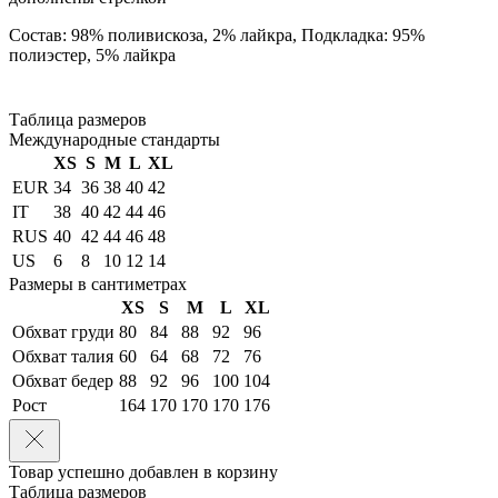
Состав: 98% поливискоза, 2% лайкра, Подкладка: 95%
полиэстер, 5% лайкра
Таблица размеров
Международные стандарты
XS
S
M
L
XL
EUR
34
36
38
40
42
IT
38
40
42
44
46
RUS
40
42
44
46
48
US
6
8
10
12
14
Размеры в сантиметрах
XS
S
M
L
XL
Обхват груди
80
84
88
92
96
Обхват талия
60
64
68
72
76
Обхват бедер
88
92
96
100
104
Рост
164
170
170
170
176
Товар успешно добавлен в корзину
Таблица размеров