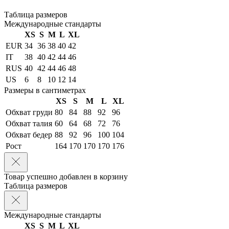
Таблица размеров
Международные стандарты
XS
S
M
L
XL
EUR
34
36
38
40
42
IT
38
40
42
44
46
RUS
40
42
44
46
48
US
6
8
10
12
14
Размеры в сантиметрах
XS
S
M
L
XL
Обхват груди
80
84
88
92
96
Обхват талия
60
64
68
72
76
Обхват бедер
88
92
96
100
104
Рост
164
170
170
170
176
Товар успешно добавлен в корзину
Таблица размеров
Международные стандарты
XS
S
M
L
XL