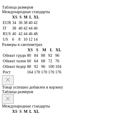
Таблица размеров
Международные стандарты
XS
S
M
L
XL
EUR
34
36
38
40
42
IT
38
40
42
44
46
RUS
40
42
44
46
48
US
6
8
10
12
14
Размеры в сантиметрах
XS
S
M
L
XL
Обхват груди
80
84
88
92
96
Обхват талия
60
64
68
72
76
Обхват бедер
88
92
96
100
104
Рост
164
170
170
170
176
Товар успешно добавлен в корзину
Таблица размеров
Международные стандарты
XS
S
M
L
XL