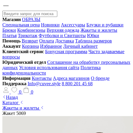
Магазин
ОБРАЗЫ
Специальная цена
Новинки
Аксессуары
Блузки и рубашки
Брюки
Комбинезоны
Верхняя одежда
Жакеты и жилеты
Платья
Трикотаж
Футболки и Свитшоты
Юбки
Помощь
Возврат
Оплата
Доставка
Таблица размеров
Аккаунт
Корзина
Избранное
Личный кабинет
Клиентский сервис
Бонусная программа
Часто задаваемые
вопросы
Юридический отдел
Соглашение на обработку персональных
данных
Условия использования сайта
Политика
конфиденциальности
Информация
Контакты
Адреса магазинов
О бренде
Поддержка
Info@cuvee.style
8 800 201 45 68
0
0
Назад
Каталог
Жакеты и жилеты
Жакет 5069