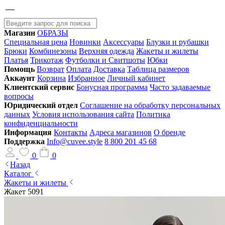
Магазин
ОБРАЗЫ
Специальная цена
Новинки
Аксессуары
Блузки и рубашки
Брюки
Комбинезоны
Верхняя одежда
Жакеты и жилеты
Платья
Трикотаж
Футболки и Свитшоты
Юбки
Помощь
Возврат
Оплата
Доставка
Таблица размеров
Аккаунт
Корзина
Избранное
Личный кабинет
Клиентский сервис
Бонусная программа
Часто задаваемые
вопросы
Юридический отдел
Соглашение на обработку персональных
данных
Условия использования сайта
Политика
конфиденциальности
Информация
Контакты
Адреса магазинов
О бренде
Поддержка
Info@cuvee.style
8 800 201 45 68
0
0
Назад
Каталог
Жакеты и жилеты
Жакет 5091