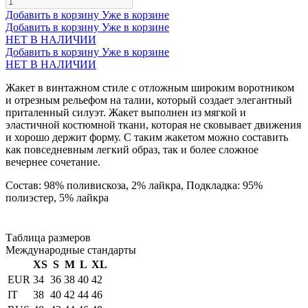
Добавить в корзину
Уже в корзине
Добавить в корзину
Уже в корзине
НЕТ В НАЛИЧИИ
Добавить в корзину
Уже в корзине
НЕТ В НАЛИЧИИ
Жакет в винтажном стиле с отложным широким воротником
и отрезным рельефом на талии, который создает элегантный
приталенный силуэт. Жакет выполнен из мягкой и
эластичной костюмной ткани, которая не сковывает движения
и хорошо держит форму. С таким жакетом можно составить
как повседневным легкий образ, так и более сложное
вечернее сочетание.
Состав: 98% поливискоза, 2% лайкра, Подкладка: 95%
полиэстер, 5% лайкра
Таблица размеров
Международные стандарты
XS
S
M
L
XL
EUR
34
36
38
40
42
IT
38
40
42
44
46