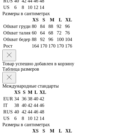
RUS
40
42
44
46
48
US
6
8
10
12
14
Размеры в сантиметрах
XS
S
M
L
XL
Обхват груди
80
84
88
92
96
Обхват талия
60
64
68
72
76
Обхват бедер
88
92
96
100
104
Рост
164
170
170
170
176
Товар успешно добавлен в корзину
Таблица размеров
Международные стандарты
XS
S
M
L
XL
EUR
34
36
38
40
42
IT
38
40
42
44
46
RUS
40
42
44
46
48
US
6
8
10
12
14
Размеры в сантиметрах
XS
S
M
L
XL