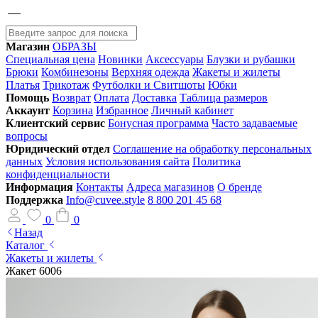
Магазин
ОБРАЗЫ
Специальная цена
Новинки
Аксессуары
Блузки и рубашки
Брюки
Комбинезоны
Верхняя одежда
Жакеты и жилеты
Платья
Трикотаж
Футболки и Свитшоты
Юбки
Помощь
Возврат
Оплата
Доставка
Таблица размеров
Аккаунт
Корзина
Избранное
Личный кабинет
Клиентский сервис
Бонусная программа
Часто задаваемые
вопросы
Юридический отдел
Соглашение на обработку персональных
данных
Условия использования сайта
Политика
конфиденциальности
Информация
Контакты
Адреса магазинов
О бренде
Поддержка
Info@cuvee.style
8 800 201 45 68
0
0
Назад
Каталог
Жакеты и жилеты
Жакет 6006