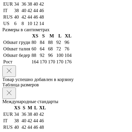
EUR
34
36
38
40
42
IT
38
40
42
44
46
RUS
40
42
44
46
48
US
6
8
10
12
14
Размеры в сантиметрах
XS
S
M
L
XL
Обхват груди
80
84
88
92
96
Обхват талия
60
64
68
72
76
Обхват бедер
88
92
96
100
104
Рост
164
170
170
170
176
Товар успешно добавлен в корзину
Таблица размеров
Международные стандарты
XS
S
M
L
XL
EUR
34
36
38
40
42
IT
38
40
42
44
46
RUS
40
42
44
46
48