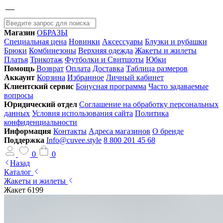
Магазин
ОБРАЗЫ
Специальная цена
Новинки
Аксессуары
Блузки и рубашки
Брюки
Комбинезоны
Верхняя одежда
Жакеты и жилеты
Платья
Трикотаж
Футболки и Свитшоты
Юбки
Помощь
Возврат
Оплата
Доставка
Таблица размеров
Аккаунт
Корзина
Избранное
Личный кабинет
Клиентский сервис
Бонусная программа
Часто задаваемые
вопросы
Юридический отдел
Соглашение на обработку персональных
данных
Условия использования сайта
Политика
конфиденциальности
Информация
Контакты
Адреса магазинов
О бренде
Поддержка
Info@cuvee.style
8 800 201 45 68
0
0
Назад
Каталог
Жакеты и жилеты
Жакет 6199