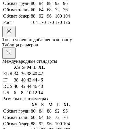
Обхват груди
80
84
88
92
96
Обхват талия
60
64
68
72
76
Обхват бедер
88
92
96
100
104
Рост
164
170
170
170
176
Товар успешно добавлен в корзину
Таблица размеров
Международные стандарты
XS
S
M
L
XL
EUR
34
36
38
40
42
IT
38
40
42
44
46
RUS
40
42
44
46
48
US
6
8
10
12
14
Размеры в сантиметрах
XS
S
M
L
XL
Обхват груди
80
84
88
92
96
Обхват талия
60
64
68
72
76
Обхват бедер
88
92
96
100
104