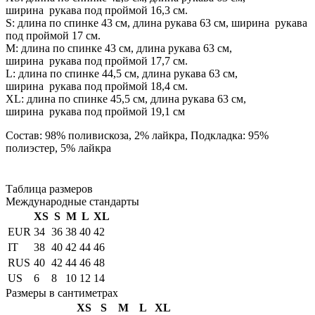
ширина рукава под проймой 16,3 см.
S: длина по спинке 43 см, длина рукава 63 см, ширина рукава
под проймой 17 см.
М: длина по спинке 43 см, длина рукава 63 см,
ширина рукава под проймой 17,7 см.
L: длина по спинке 44,5 см, длина рукава 63 см,
ширина рукава под проймой 18,4 см.
XL: длина по спинке 45,5 см, длина рукава 63 см,
ширина рукава под проймой 19,1 см
Состав: 98% поливискоза, 2% лайкра, Подкладка: 95%
полиэстер, 5% лайкра
Таблица размеров
Международные стандарты
XS
S
M
L
XL
EUR
34
36
38
40
42
IT
38
40
42
44
46
RUS
40
42
44
46
48
US
6
8
10
12
14
Размеры в сантиметрах
XS
S
M
L
XL