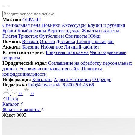
Магазин
ОБРАЗЫ
Специальная цена
Новинки
Аксессуары
Блузки и рубашки
Брюки
Комбинезоны
Верхняя одежда
Жакеты и жилеты
Платья
Трикотаж
Футболки и Свитшоты
Юбки
Помощь
Возврат
Оплата
Доставка
Таблица размеров
Аккаунт
Корзина
Избранное
Личный кабинет
Клиентский сервис
Бонусная программа
Часто задаваемые
вопросы
Юридический отдел
Соглашение на обработку персональных
данных
Условия использования сайта
Политика
конфиденциальности
Информация
Контакты
Адреса магазинов
О бренде
Поддержка
Info@cuvee.style
8 800 201 45 68
0
0
Назад
Каталог
Жакеты и жилеты
Жакет 8005