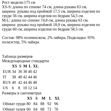
Рост модели:175 см
XS-S: длина по спинке 74 см, длина рукава 63 см,
ширина рукава под проймой 17,5 см, ширина изделия по
груди 56 см, ширина изделия по бедрам 54,5 см.
М-L: длина по спинке 74,8 см, длина рукава 63 см,
ширина рукава под проймой 18,9 см, ширина изделия по
груди 60 см, ширина изделия по бедрам 58,5 см.
Состав: 98% поливискоза, 2% лайкра, Подкладка: 95%
полиэстер, 5% лайкра
Таблица размеров
Международные стандарты
XS
S
M
L
XL
EUR
34
36
38
40
42
IT
38
40
42
44
46
RUS
40
42
44
46
48
US
6
8
10
12
14
Размеры в сантиметрах
XS
S
M
L
XL
Обхват груди
80
84
88
92
96
Обхват талия
60
64
68
72
76