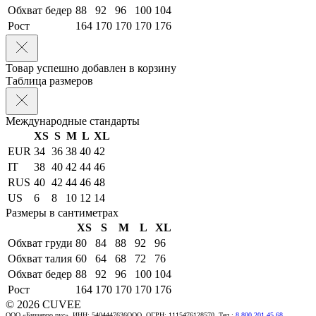
Обхват бедер
88
92
96
100
104
Рост
164
170
170
170
176
Товар успешно добавлен в корзину
Таблица размеров
Международные стандарты
XS
S
M
L
XL
EUR
34
36
38
40
42
IT
38
40
42
44
46
RUS
40
42
44
46
48
US
6
8
10
12
14
Размеры в сантиметрах
XS
S
M
L
XL
Обхват груди
80
84
88
92
96
Обхват талия
60
64
68
72
76
Обхват бедер
88
92
96
100
104
Рост
164
170
170
170
176
© 2026 CUVEE
ООО «Биззарро рус», ИНН: 5404447636ООО, ОГРН: 1115476128570. Тел.:
8 800 201 45 68