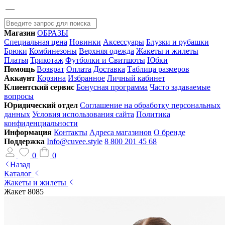
Магазин
ОБРАЗЫ
Специальная цена
Новинки
Аксессуары
Блузки и рубашки
Брюки
Комбинезоны
Верхняя одежда
Жакеты и жилеты
Платья
Трикотаж
Футболки и Свитшоты
Юбки
Помощь
Возврат
Оплата
Доставка
Таблица размеров
Аккаунт
Корзина
Избранное
Личный кабинет
Клиентский сервис
Бонусная программа
Часто задаваемые
вопросы
Юридический отдел
Соглашение на обработку персональных
данных
Условия использования сайта
Политика
конфиденциальности
Информация
Контакты
Адреса магазинов
О бренде
Поддержка
Info@cuvee.style
8 800 201 45 68
0
0
Назад
Каталог
Жакеты и жилеты
Жакет 8085