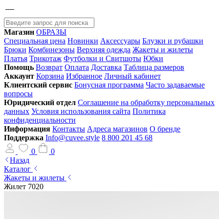
Магазин
ОБРАЗЫ
Специальная цена
Новинки
Аксессуары
Блузки и рубашки
Брюки
Комбинезоны
Верхняя одежда
Жакеты и жилеты
Платья
Трикотаж
Футболки и Свитшоты
Юбки
Помощь
Возврат
Оплата
Доставка
Таблица размеров
Аккаунт
Корзина
Избранное
Личный кабинет
Клиентский сервис
Бонусная программа
Часто задаваемые
вопросы
Юридический отдел
Соглашение на обработку персональных
данных
Условия использования сайта
Политика
конфиденциальности
Информация
Контакты
Адреса магазинов
О бренде
Поддержка
Info@cuvee.style
8 800 201 45 68
0
0
Назад
Каталог
Жакеты и жилеты
Жилет 7020