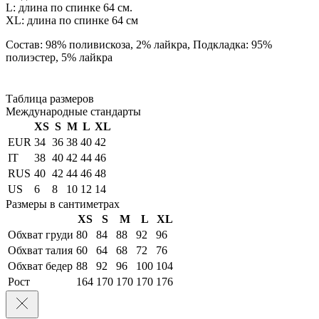
L: длина по спинке 64 см.
XL: длина по спинке 64 см
Состав: 98% поливискоза, 2% лайкра, Подкладка: 95%
полиэстер, 5% лайкра
Таблица размеров
Международные стандарты
XS
S
M
L
XL
EUR
34
36
38
40
42
IT
38
40
42
44
46
RUS
40
42
44
46
48
US
6
8
10
12
14
Размеры в сантиметрах
XS
S
M
L
XL
Обхват груди
80
84
88
92
96
Обхват талия
60
64
68
72
76
Обхват бедер
88
92
96
100
104
Рост
164
170
170
170
176