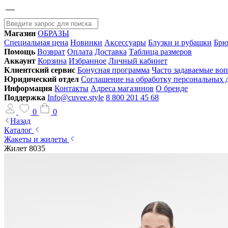
Магазин
ОБРАЗЫ
Специальная цена
Новинки
Аксессуары
Блузки и рубашки
Брю
Помощь
Возврат
Оплата
Доставка
Таблица размеров
Аккаунт
Корзина
Избранное
Личный кабинет
Клиентский сервис
Бонусная программа
Часто задаваемые во
Юридический отдел
Соглашение на обработку персональных
Информация
Контакты
Адреса магазинов
О бренде
Поддержка
Info@cuvee.style
8 800 201 45 68
0
0
Назад
Каталог
Жакеты и жилеты
Жилет 8035