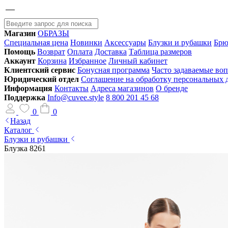
Магазин
ОБРАЗЫ
Специальная цена
Новинки
Аксессуары
Блузки и рубашки
Брю
Помощь
Возврат
Оплата
Доставка
Таблица размеров
Аккаунт
Корзина
Избранное
Личный кабинет
Клиентский сервис
Бонусная программа
Часто задаваемые во
Юридический отдел
Соглашение на обработку персональных
Информация
Контакты
Адреса магазинов
О бренде
Поддержка
Info@cuvee.style
8 800 201 45 68
0
0
Назад
Каталог
Блузки и рубашки
Блузка 8261