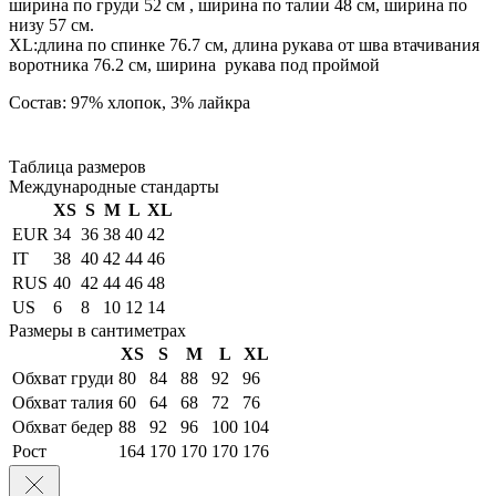
ширина по груди 52 см , ширина по талии 48 см, ширина по
низу 57 см.
XL:длина по спинке 76.7 см, длина рукава от шва втачивания
воротника 76.2 см, ширина рукава под проймой
Состав: 97% хлопок, 3% лайкра
Таблица размеров
Международные стандарты
XS
S
M
L
XL
EUR
34
36
38
40
42
IT
38
40
42
44
46
RUS
40
42
44
46
48
US
6
8
10
12
14
Размеры в сантиметрах
XS
S
M
L
XL
Обхват груди
80
84
88
92
96
Обхват талия
60
64
68
72
76
Обхват бедер
88
92
96
100
104
Рост
164
170
170
170
176