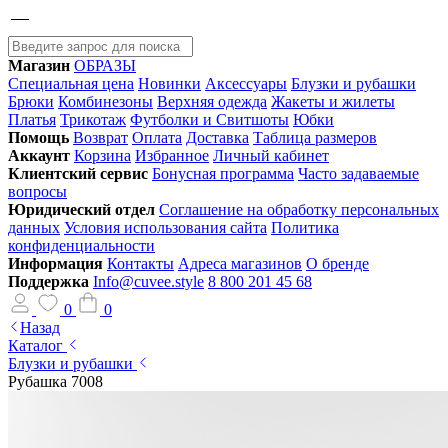
Магазин
ОБРАЗЫ
Специальная цена
Новинки
Аксессуары
Блузки и рубашки
Брюки
Комбинезоны
Верхняя одежда
Жакеты и жилеты
Платья
Трикотаж
Футболки и Свитшоты
Юбки
Помощь
Возврат
Оплата
Доставка
Таблица размеров
Аккаунт
Корзина
Избранное
Личный кабинет
Клиентский сервис
Бонусная программа
Часто задаваемые
вопросы
Юридический отдел
Соглашение на обработку персональных
данных
Условия использования сайта
Политика
конфиденциальности
Информация
Контакты
Адреса магазинов
О бренде
Поддержка
Info@cuvee.style
8 800 201 45 68
0
0
Назад
Каталог
Блузки и рубашки
Рубашка 7008