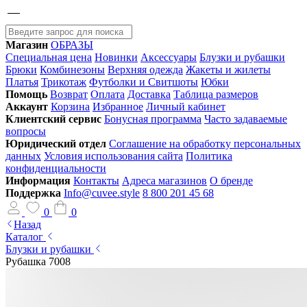
Магазин
ОБРАЗЫ
Специальная цена
Новинки
Аксессуары
Блузки и рубашки
Брюки
Комбинезоны
Верхняя одежда
Жакеты и жилеты
Платья
Трикотаж
Футболки и Свитшоты
Юбки
Помощь
Возврат
Оплата
Доставка
Таблица размеров
Аккаунт
Корзина
Избранное
Личный кабинет
Клиентский сервис
Бонусная программа
Часто задаваемые
вопросы
Юридический отдел
Соглашение на обработку персональных
данных
Условия использования сайта
Политика
конфиденциальности
Информация
Контакты
Адреса магазинов
О бренде
Поддержка
Info@cuvee.style
8 800 201 45 68
0
0
Назад
Каталог
Блузки и рубашки
Рубашка 7008