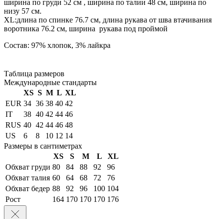
ширина по груди 52 см , ширина по талии 48 см, ширина по
низу 57 см.
XL:длина по спинке 76.7 см, длина рукава от шва втачивания
воротника 76.2 см, ширина рукава под проймой
Состав: 97% хлопок, 3% лайкра
Таблица размеров
Международные стандарты
XS
S
M
L
XL
EUR
34
36
38
40
42
IT
38
40
42
44
46
RUS
40
42
44
46
48
US
6
8
10
12
14
Размеры в сантиметрах
XS
S
M
L
XL
Обхват груди
80
84
88
92
96
Обхват талия
60
64
68
72
76
Обхват бедер
88
92
96
100
104
Рост
164
170
170
170
176