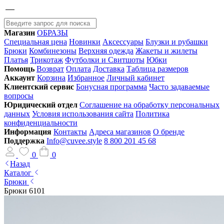
Магазин
ОБРАЗЫ
Специальная цена
Новинки
Аксессуары
Блузки и рубашки
Брюки
Комбинезоны
Верхняя одежда
Жакеты и жилеты
Платья
Трикотаж
Футболки и Свитшоты
Юбки
Помощь
Возврат
Оплата
Доставка
Таблица размеров
Аккаунт
Корзина
Избранное
Личный кабинет
Клиентский сервис
Бонусная программа
Часто задаваемые
вопросы
Юридический отдел
Соглашение на обработку персональных
данных
Условия использования сайта
Политика
конфиденциальности
Информация
Контакты
Адреса магазинов
О бренде
Поддержка
Info@cuvee.style
8 800 201 45 68
0
0
Назад
Каталог
Брюки
Брюки 6101