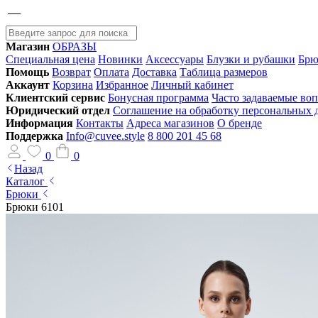
Магазин
ОБРАЗЫ
Специальная цена
Новинки
Аксессуары
Блузки и рубашки
Брю
Помощь
Возврат
Оплата
Доставка
Таблица размеров
Аккаунт
Корзина
Избранное
Личный кабинет
Клиентский сервис
Бонусная программа
Часто задаваемые во
Юридический отдел
Соглашение на обработку персональных
Информация
Контакты
Адреса магазинов
О бренде
Поддержка
Info@cuvee.style
8 800 201 45 68
0
0
Назад
Каталог
Брюки
Брюки 6101