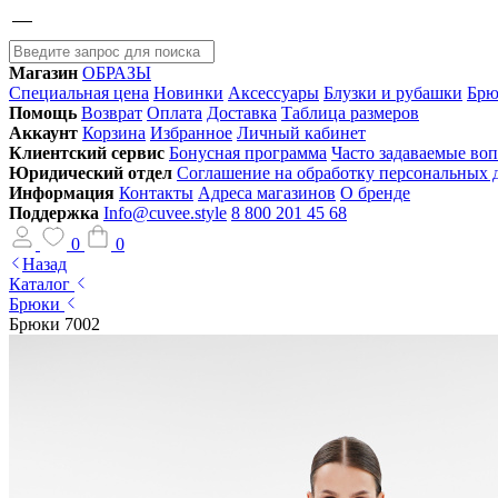
Магазин
ОБРАЗЫ
Специальная цена
Новинки
Аксессуары
Блузки и рубашки
Брю
Помощь
Возврат
Оплата
Доставка
Таблица размеров
Аккаунт
Корзина
Избранное
Личный кабинет
Клиентский сервис
Бонусная программа
Часто задаваемые во
Юридический отдел
Соглашение на обработку персональных
Информация
Контакты
Адреса магазинов
О бренде
Поддержка
Info@cuvee.style
8 800 201 45 68
0
0
Назад
Каталог
Брюки
Брюки 7002