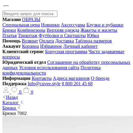
Магазин
ОБРАЗЫ
Специальная цена
Новинки
Аксессуары
Блузки и рубашки
Брюки
Комбинезоны
Верхняя одежда
Жакеты и жилеты
Платья
Трикотаж
Футболки и Свитшоты
Юбки
Помощь
Возврат
Оплата
Доставка
Таблица размеров
Аккаунт
Корзина
Избранное
Личный кабинет
Клиентский сервис
Бонусная программа
Часто задаваемые
вопросы
Юридический отдел
Соглашение на обработку персональных
данных
Условия использования сайта
Политика
конфиденциальности
Информация
Контакты
Адреса магазинов
О бренде
Поддержка
Info@cuvee.style
8 800 201 45 68
0
0
Назад
Каталог
Брюки
Брюки 7002