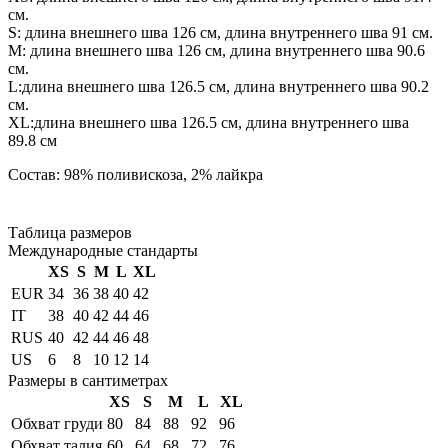
см.
S: длина внешнего шва 126 см, длина внутреннего шва 91 см.
М: длина внешнего шва 126 см, длина внутреннего шва 90.6
см.
L:длина внешнего шва 126.5 см, длина внутреннего шва 90.2
см.
XL:длина внешнего шва 126.5 см, длина внутреннего шва
89.8 см
Состав: 98% поливискоза, 2% лайкра
Таблица размеров
Международные стандарты
XS
S
M
L
XL
EUR
34
36
38
40
42
IT
38
40
42
44
46
RUS
40
42
44
46
48
US
6
8
10
12
14
Размеры в сантиметрах
XS
S
M
L
XL
Обхват груди
80
84
88
92
96
Обхват талия
60
64
68
72
76