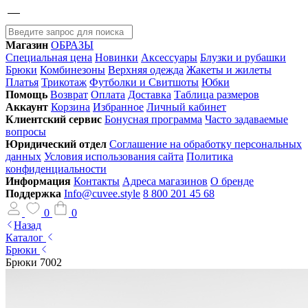
Магазин
ОБРАЗЫ
Специальная цена
Новинки
Аксессуары
Блузки и рубашки
Брюки
Комбинезоны
Верхняя одежда
Жакеты и жилеты
Платья
Трикотаж
Футболки и Свитшоты
Юбки
Помощь
Возврат
Оплата
Доставка
Таблица размеров
Аккаунт
Корзина
Избранное
Личный кабинет
Клиентский сервис
Бонусная программа
Часто задаваемые
вопросы
Юридический отдел
Соглашение на обработку персональных
данных
Условия использования сайта
Политика
конфиденциальности
Информация
Контакты
Адреса магазинов
О бренде
Поддержка
Info@cuvee.style
8 800 201 45 68
0
0
Назад
Каталог
Брюки
Брюки 7002