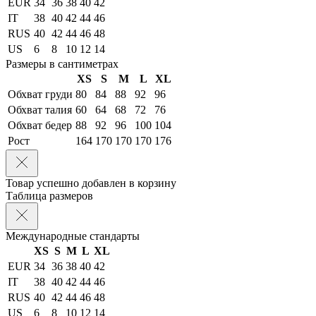
EUR
34
36
38
40
42
IT
38
40
42
44
46
RUS
40
42
44
46
48
US
6
8
10
12
14
Размеры в сантиметрах
XS
S
M
L
XL
Обхват груди
80
84
88
92
96
Обхват талия
60
64
68
72
76
Обхват бедер
88
92
96
100
104
Рост
164
170
170
170
176
Товар успешно добавлен в корзину
Таблица размеров
Международные стандарты
XS
S
M
L
XL
EUR
34
36
38
40
42
IT
38
40
42
44
46
RUS
40
42
44
46
48
US
6
8
10
12
14