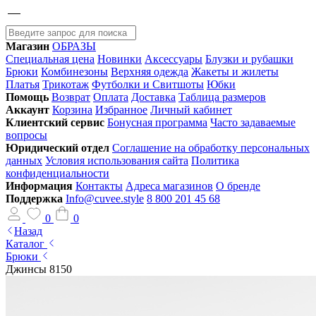
Магазин
ОБРАЗЫ
Специальная цена
Новинки
Аксессуары
Блузки и рубашки
Брюки
Комбинезоны
Верхняя одежда
Жакеты и жилеты
Платья
Трикотаж
Футболки и Свитшоты
Юбки
Помощь
Возврат
Оплата
Доставка
Таблица размеров
Аккаунт
Корзина
Избранное
Личный кабинет
Клиентский сервис
Бонусная программа
Часто задаваемые
вопросы
Юридический отдел
Соглашение на обработку персональных
данных
Условия использования сайта
Политика
конфиденциальности
Информация
Контакты
Адреса магазинов
О бренде
Поддержка
Info@cuvee.style
8 800 201 45 68
0
0
Назад
Каталог
Брюки
Джинсы 8150