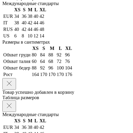
Международные стандарты
XS
S
M
L
XL
EUR
34
36
38
40
42
IT
38
40
42
44
46
RUS
40
42
44
46
48
US
6
8
10
12
14
Размеры в сантиметрах
XS
S
M
L
XL
Обхват груди
80
84
88
92
96
Обхват талия
60
64
68
72
76
Обхват бедер
88
92
96
100
104
Рост
164
170
170
170
176
Товар успешно добавлен в корзину
Таблица размеров
Международные стандарты
XS
S
M
L
XL
EUR
34
36
38
40
42