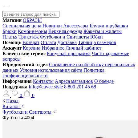
Магазин
ОБРАЗЫ
Специальная цена
Новинки
Аксессуары
Блузки и рубашки
Брюки
Комбинезоны
Верхняя одежда
Жакеты и жилеты
Платья
Трикотаж
Футболки и Свитшоты
Юбки
Помощь
Возврат
Оплата
Доставка
Таблица размеров
Аккаунт
Корзина
Избранное
Личный кабинет
Клиентский сервис
Бонусная программа
Часто задаваемые
вопросы
Юридический отдел
Соглашение на обработку персональных
данных
Условия использования сайта
Политика
конфиденциальности
Информация
Контакты
Адреса магазинов
О бренде
Поддержка
Info@cuvee.style
8 800 201 45 68
0
0
Назад
Каталог
Футболки и Свитшоты
Футболка 4064